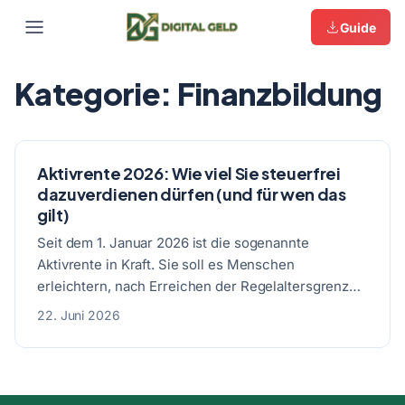
Guide
Zum
Kategorie:
Finanzbildung
Inhalt
springen
Aktivrente 2026: Wie viel Sie steuerfrei
dazuverdienen dürfen (und für wen das
gilt)
Seit dem 1. Januar 2026 ist die sogenannte
Aktivrente in Kraft. Sie soll es Menschen
erleichtern, nach Erreichen der Regelaltersgrenze
weiter zu arbeiten, ohne den…
22. Juni 2026