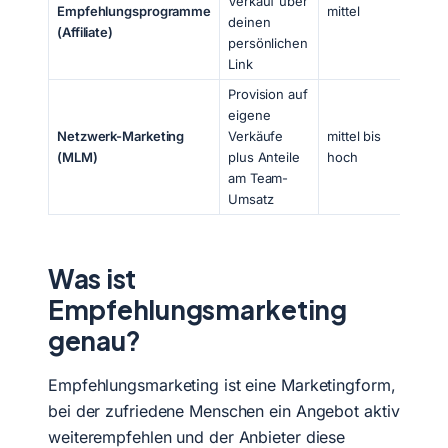
Verkauf über
Empfehlungsprogramme
mittel
Rei
deinen
(Affiliate)
au
persönlichen
wol
Link
Provision auf
nur
eigene
ge
Netzwerk-Marketing
Verkäufe
mittel bis
Prü
(MLM)
plus Anteile
hoch
hö
am Team-
Ris
Umsatz
Was ist
Empfehlungsmarketing
genau?
Empfehlungsmarketing ist eine Marketingform,
bei der zufriedene Menschen ein Angebot aktiv
weiterempfehlen und der Anbieter diese