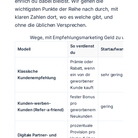
ehrlich du dabei bleibst. Wir gehen die
wichtigsten Punkte der Reihe nach durch, mit
klaren Zahlen dort, wo es welche gibt, und
ohne die üblichen Versprechen.
Wege, mit Empfehlungsmarketing Geld zu verdie
So verdienst
Modell
Startaufwand
Pas
du
Prämie oder
Me
Rabatt, wenn
Klassische
mit
ein von dir
sehr gering
Kundenempfehlung
per
geworbener
Um
Kunde kauft
fester Bonus
Nut
Kunden-werben-
pro
Ba
gering
Kunden (Refer-a-friend)
geworbenem
Ap
Neukunden
Tar
prozentuale
all
Provision pro
Digitale Partner- und
Con