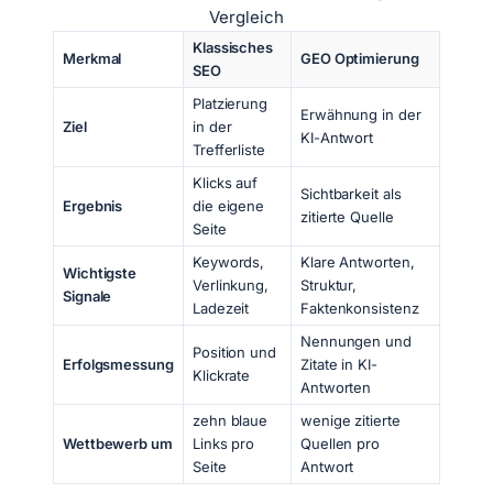
Vergleich
Klassisches
Merkmal
GEO Optimierung
SEO
Platzierung
Erwähnung in der
Ziel
in der
KI-Antwort
Trefferliste
Klicks auf
Sichtbarkeit als
Ergebnis
die eigene
zitierte Quelle
Seite
Keywords,
Klare Antworten,
Wichtigste
Verlinkung,
Struktur,
Signale
Ladezeit
Faktenkonsistenz
Nennungen und
Position und
Erfolgsmessung
Zitate in KI-
Klickrate
Antworten
zehn blaue
wenige zitierte
Wettbewerb um
Links pro
Quellen pro
Seite
Antwort